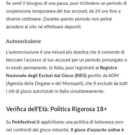
Se senti il bisogno di una pausa, puoi richiedere un periodo di
sospensione temporanea del tuo account, da 24 ore fino a
diverse settimane. Durante questo periodo non potrai
accedere al sito né effettuare depositi.
Autoesclusione
L'autoesclusione è una misura più drastica che ti consente di
bloccare l'accesso al tuo account per un periodo prolungato o
in modo permanente. In Italia, puoi registrarti al
Registro
Nazionale degli Esclusi dal Gioco (RIES)
gestito da ADM
(Agenzia delle Dogane e dei Monopoli), che ti esclude da tutti
i siti di gioco autorizzati in Italia simultaneamente.
Verifica dell'Età: Politica Rigorosa 18+
Su
Fmkfestival.it
applichiamo una politica di tolleranza zero
nei confronti del gioco minorile.
Il gioco d'azzardo online è