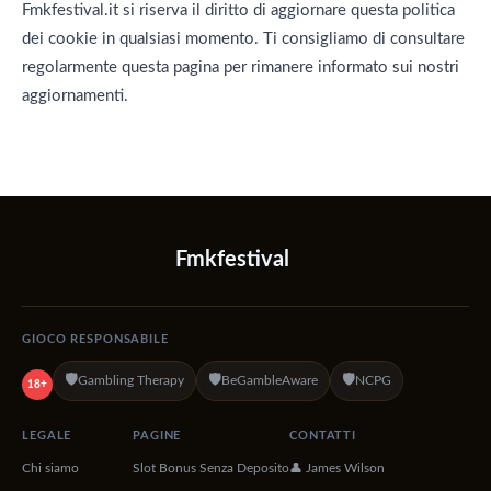
Fmkfestival.it si riserva il diritto di aggiornare questa politica
dei cookie in qualsiasi momento. Ti consigliamo di consultare
regolarmente questa pagina per rimanere informato sui nostri
aggiornamenti.
Fmkfestival
GIOCO RESPONSABILE
🛡️
🛡️
🛡️
Gambling Therapy
BeGambleAware
NCPG
18+
LEGALE
PAGINE
CONTATTI
Chi siamo
Slot Bonus Senza Deposito
👤 James Wilson