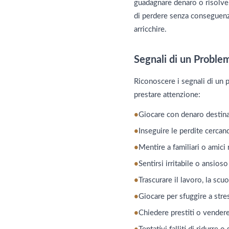
guadagnare denaro o risolvere
di perdere senza conseguenze
arricchire.
Segnali di un Problem
Riconoscere i segnali di un 
prestare attenzione:
Giocare con denaro destinat
Inseguire le perdite cercan
Mentire a familiari o amici
Sentirsi irritabile o ansio
Trascurare il lavoro, la scu
Giocare per sfuggire a stre
Chiedere prestiti o vendere