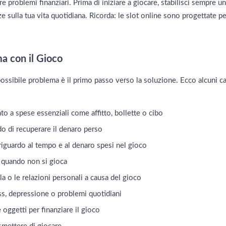
 problemi finanziari. Prima di iniziare a giocare, stabilisci sempre 
 sulla tua vita quotidiana. Ricorda: le slot online sono progettate pe
a con il Gioco
possibile problema è il primo passo verso la soluzione. Ecco alcuni ca
o a spese essenziali come affitto, bollette o cibo
do di recuperare il denaro perso
 riguardo al tempo e al denaro spesi nel gioco
so quando non si gioca
ola o le relazioni personali a causa del gioco
ss, depressione o problemi quotidiani
 oggetti per finanziare il gioco