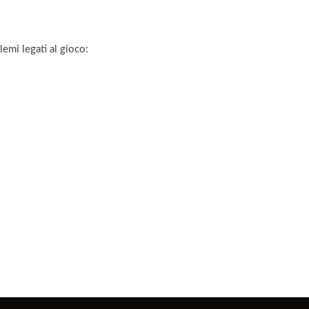
emi legati al gioco: