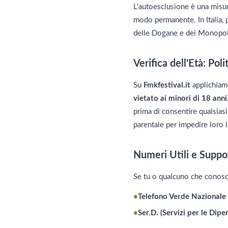
L'autoesclusione è una misur
modo permanente. In Italia, p
delle Dogane e dei Monopoli),
Verifica dell'Età: Pol
Su
Fmkfestival.it
applichiamo
vietato ai minori di 18 anni
prima di consentire qualsiasi 
parentale per impedire loro l
Numeri Utili e Support
Se tu o qualcuno che conosci 
Telefono Verde Nazionale 
Ser.D. (Servizi per le Dipe