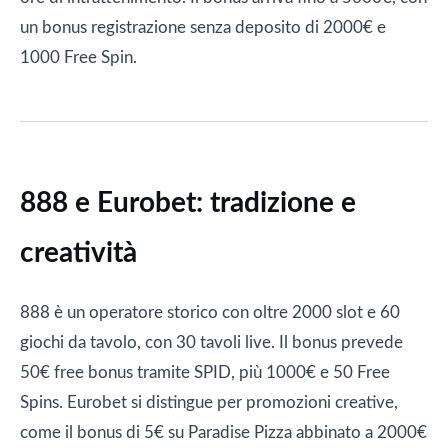
un bonus registrazione senza deposito di 2000€ e
1000 Free Spin.
888 e Eurobet: tradizione e
creatività
888 è un operatore storico con oltre 2000 slot e 60
giochi da tavolo, con 30 tavoli live. Il bonus prevede
50€ free bonus tramite SPID, più 1000€ e 50 Free
Spins. Eurobet si distingue per promozioni creative,
come il bonus di 5€ su Paradise Pizza abbinato a 2000€