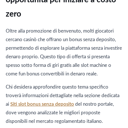
zero
Oltre alla promozione di benvenuto, molti giocatori
cercano casinò che offrano un bonus senza deposito,
permettendo di esplorare la piattaforma senza investire
denaro proprio. Questo tipo di offerta si presenta
spesso sotto forma di giri gratis alle slot machine o
come fun bonus convertibili in denaro reale.
Chi desidera approfondire questo tema specifico
troverà informazioni dettagliate nella sezione dedicata
ai
Siti slot bonus senza deposito
del nostro portale,
dove vengono analizzate le migliori proposte
disponibili nel mercato regolamentato italiano.