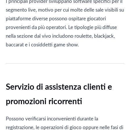
I principali provider sviluppano software specifici per il
segmento live, motivo per cui molte delle sale visibili su
piattaforme diverse possono ospitare giocatori
provenienti da più operatori. Le tipologie più diffuse
nella sezione dal vivo includono roulette, blackjack,
baccarat e i cosiddetti game show.
Servizio di assistenza clienti e
promozioni ricorrenti
Possono verificarsi inconvenienti durante la
registrazione, le operazioni di gioco oppure nelle fasi di