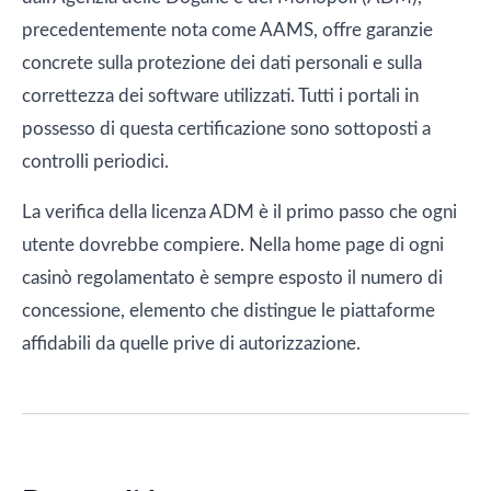
precedentemente nota come AAMS, offre garanzie
concrete sulla protezione dei dati personali e sulla
correttezza dei software utilizzati. Tutti i portali in
possesso di questa certificazione sono sottoposti a
controlli periodici.
La verifica della licenza ADM è il primo passo che ogni
utente dovrebbe compiere. Nella home page di ogni
casinò regolamentato è sempre esposto il numero di
concessione, elemento che distingue le piattaforme
affidabili da quelle prive di autorizzazione.