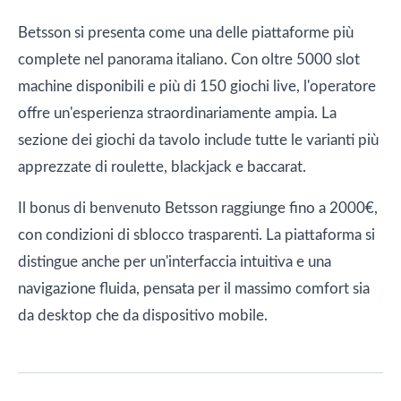
Betsson si presenta come una delle piattaforme più
complete nel panorama italiano. Con oltre 5000 slot
machine disponibili e più di 150 giochi live, l'operatore
offre un'esperienza straordinariamente ampia. La
sezione dei giochi da tavolo include tutte le varianti più
apprezzate di roulette, blackjack e baccarat.
Il bonus di benvenuto Betsson raggiunge fino a 2000€,
con condizioni di sblocco trasparenti. La piattaforma si
distingue anche per un'interfaccia intuitiva e una
navigazione fluida, pensata per il massimo comfort sia
da desktop che da dispositivo mobile.