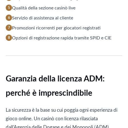
Qualità della sezione casinò live
Servizio di assistenza al cliente
Promozioni ricorrenti per giocatori registrati
Opzioni di registrazione rapida tramite SPID e CIE
Garanzia della licenza ADM:
perché è imprescindibile
La sicurezza è la base su cui poggia ogni esperienza di
gioco online. Un casinò con licenza rilasciata
dall'Agenzia delle Dogane e dei Monopoli (ADM),