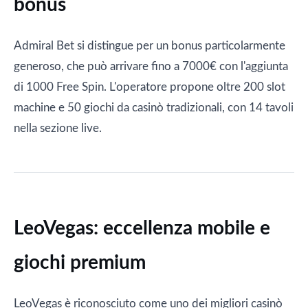
bonus
Admiral Bet si distingue per un bonus particolarmente
generoso, che può arrivare fino a 7000€ con l'aggiunta
di 1000 Free Spin. L'operatore propone oltre 200 slot
machine e 50 giochi da casinò tradizionali, con 14 tavoli
nella sezione live.
LeoVegas: eccellenza mobile e
giochi premium
LeoVegas è riconosciuto come uno dei migliori casinò