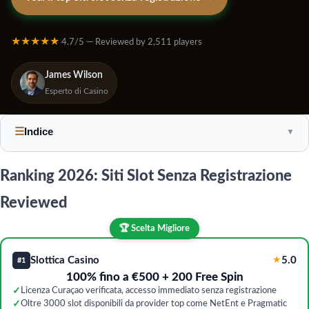
★★★★★
4.7/5 — Reviewed by 2,511 players
James Wilson
Esperto di Casino
☰
Indice
▼
Ranking 2026: Siti Slot Senza Registrazione
Reviewed
🏆 Scelta Migliore
Slottica Casino
★
5.0
#1
100% fino a €500 + 200 Free Spin
✓
Licenza Curaçao verificata, accesso immediato senza registrazione
✓
Oltre 3000 slot disponibili da provider top come NetEnt e Pragmatic