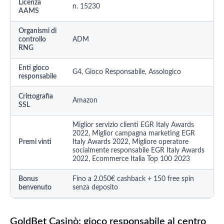
Licenza
n. 15230
AAMS
Organismi di
controllo
ADM
RNG
Enti gioco
G4, Gioco Responsabile, Assologico
responsabile
Crittografia
Amazon
SSL
Miglior servizio clienti EGR Italy Awards
2022, Miglior campagna marketing EGR
Premi vinti
Italy Awards 2022, Migliore operatore
socialmente responsabile EGR Italy Awards
2022, Ecommerce Italia Top 100 2023
Bonus
Fino a 2.050€ cashback + 150 free spin
benvenuto
senza deposito
GoldBet Casinò: gioco responsabile al centro