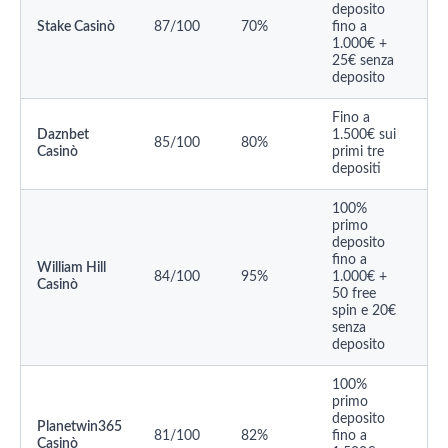
deposito
Stake Casinò
87/100
70%
fino a
6 
1.000€ +
25€ senza
deposito
Fino a
Daznbet
1.500€ sui
85/100
80%
5 
Casinò
primi tre
depositi
100%
primo
deposito
fino a
William Hill
84/100
95%
1.000€ +
8 
Casinò
50 free
spin e 20€
senza
deposito
100%
primo
deposito
Planetwin365
81/100
82%
fino a
7 
Casinò