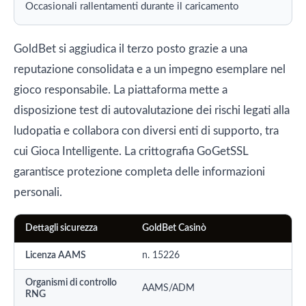
Occasionali rallentamenti durante il caricamento
GoldBet si aggiudica il terzo posto grazie a una
reputazione consolidata e a un impegno esemplare nel
gioco responsabile. La piattaforma mette a
disposizione test di autovalutazione dei rischi legati alla
ludopatia e collabora con diversi enti di supporto, tra
cui Gioca Intelligente. La crittografia GoGetSSL
garantisce protezione completa delle informazioni
personali.
Dettagli sicurezza
GoldBet Casinò
Licenza AAMS
n. 15226
Organismi di controllo
AAMS/ADM
RNG