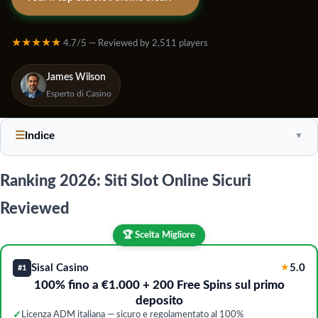
★★★★★
4.7/5 — Reviewed by 2,511 players
James Wilson
Esperto di Casino
☰
Indice
▼
Ranking 2026: Siti Slot Online Sicuri
Reviewed
🏆 Scelta Migliore
Sisal Casino
★
5.0
#1
100% fino a €1.000 + 200 Free Spins sul primo
deposito
✓
Licenza ADM italiana — sicuro e regolamentato al 100%