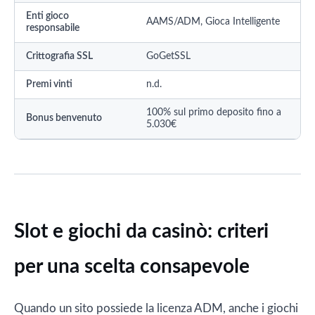
Enti gioco
AAMS/ADM, Gioca Intelligente
responsabile
Crittografia SSL
GoGetSSL
Premi vinti
n.d.
100% sul primo deposito fino a
Bonus benvenuto
5.030€
Slot e giochi da casinò: criteri
per una scelta consapevole
Quando un sito possiede la licenza ADM, anche i giochi