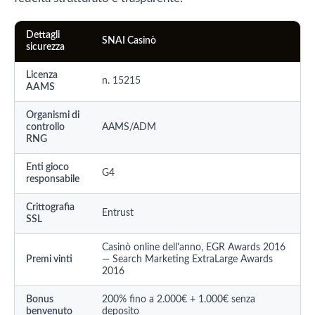
Dettagli
SNAI Casinò
sicurezza
Licenza
n. 15215
AAMS
Organismi di
controllo
AAMS/ADM
RNG
Enti gioco
G4
responsabile
Crittografia
Entrust
SSL
Casinò online dell'anno, EGR Awards 2016
Premi vinti
— Search Marketing ExtraLarge Awards
2016
Bonus
200% fino a 2.000€ + 1.000€ senza
benvenuto
deposito