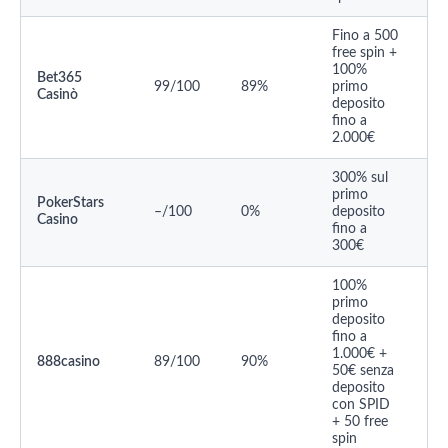
Fino a 500
free spin +
100%
Bet365
99/100
89%
primo
8 
Casinò
deposito
fino a
2.000€
300% sul
primo
PokerStars
–/100
0%
deposito
12
Casino
fino a
300€
100%
primo
deposito
fino a
1.000€ +
888casino
89/100
90%
10
50€ senza
deposito
con SPID
+ 50 free
spin