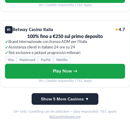
18+ | Gamble responsibly | T&C Apply
Betway Casino Italia
★
4.7
#5
100% fino a €250 sul primo deposito
✓
Brand internazionale con licenza ADM per l'Italia
✓
Assistenza clienti in italiano 24 ore su 24
✓
Slot esclusive e jackpot progressivi milionari
Visa
Mastercard
PayPal
Neteller
Play Now →
18+ | Gamble responsibly | T&C Apply
Show 5 More Casinos ▼
18+ only. Gambling can be addictive — play responsibly. T&C apply.
BeGambleAware.org