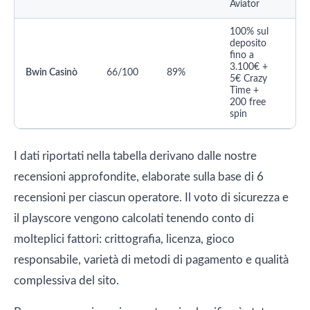
Aviator
100% sul
deposito
fino a
3.100€ +
Bwin Casinò
66/100
89%
13
5€ Crazy
Time +
200 free
spin
I dati riportati nella tabella derivano dalle nostre
recensioni approfondite, elaborate sulla base di 6
recensioni per ciascun operatore. Il voto di sicurezza e
il playscore vengono calcolati tenendo conto di
molteplici fattori: crittografia, licenza, gioco
responsabile, varietà di metodi di pagamento e qualità
complessiva del sito.