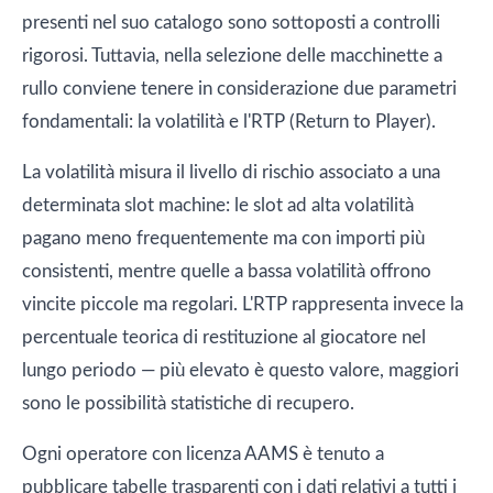
presenti nel suo catalogo sono sottoposti a controlli
rigorosi. Tuttavia, nella selezione delle macchinette a
rullo conviene tenere in considerazione due parametri
fondamentali: la volatilità e l'RTP (Return to Player).
La volatilità misura il livello di rischio associato a una
determinata slot machine: le slot ad alta volatilità
pagano meno frequentemente ma con importi più
consistenti, mentre quelle a bassa volatilità offrono
vincite piccole ma regolari. L'RTP rappresenta invece la
percentuale teorica di restituzione al giocatore nel
lungo periodo — più elevato è questo valore, maggiori
sono le possibilità statistiche di recupero.
Ogni operatore con licenza AAMS è tenuto a
pubblicare tabelle trasparenti con i dati relativi a tutti i