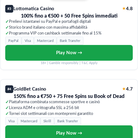
Lottomatica Casino
★
4.8
#3
100% fino a €500 + 50 Free Spins immediati
✓
Prelievi istantanei su PayPal e portafogli digitali
✓
Storico brand italiano con massima affidabilità
✓
Programma VIP con cashback settimanale fino al 15%
PayPal
Visa
Mastercard
Bank Transfer
Play Now →
18+ | Gamble responsibly | T&C Apply
GoldBet Casino
★
4.7
#4
150% fino a €750 + 75 Free Spins su Book of Dead
✓
Piattaforma combinata scommesse sportive e casinò
✓
Licenza ADM e crittografia SSL a 256 bit
✓
Tornei slot settimanali con montepremi garantito
Visa
Mastercard
Skrill
Bank Transfer
Play Now →